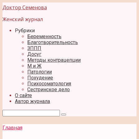
Перейти
Доктор Семенова
к
контенту
Женский журнал
Рубрики
Беременность
Благотворительность
ЗППП
Досуг
Методы контрацепции
М и Ж
Патологии
Похудение
Психосоматология
Сестринское дело
О сайте
Автор журнала
Поиск:
Главная