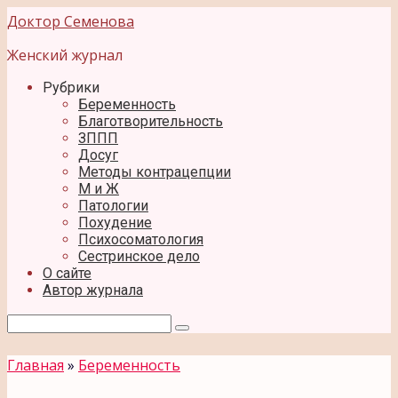
Перейти
Доктор Семенова
к
контенту
Женский журнал
Рубрики
Беременность
Благотворительность
ЗППП
Досуг
Методы контрацепции
М и Ж
Патологии
Похудение
Психосоматология
Сестринское дело
О сайте
Автор журнала
Поиск:
Главная
»
Беременность