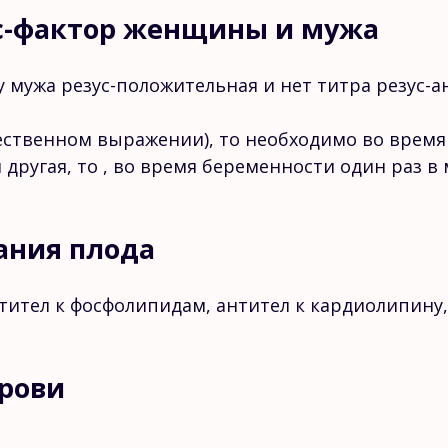
ус-фактор женщины и мужа
у мужа резус-положительная и нет титра резус
чественном выражении), то необходимо во время
я другая, то , во время беременности один раз 
ания плода
тител к фосфолипидам, антител к кардиолипину
рови