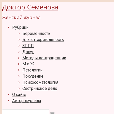
Перейти
Доктор Семенова
к
Женский журнал
контенту
Рубрики
Беременность
Благотворительность
ЗППП
Досуг
Методы контрацепции
М и Ж
Патологии
Похудение
Психосоматология
Сестринское дело
О сайте
Автор журнала
Поиск: