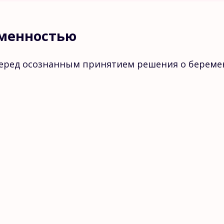
еменностью
еред осознанным принятием решения о беремен