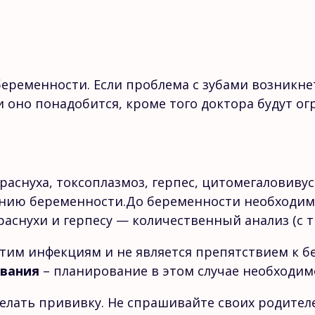
еременности. Если проблема с зубами возникнет
и оно понадобится, кроме того доктора будут о
раснуха, токсоплазмоз, герпес, цитомегаловиву
нию беременности.До беременности необходимо
аснухи и герпесу — количественный анализ (с т
тим инфекциям и не является препятствием к б
евания
– планирование в этом случае необходим
делать прививку. Не спрашивайте своих родителе