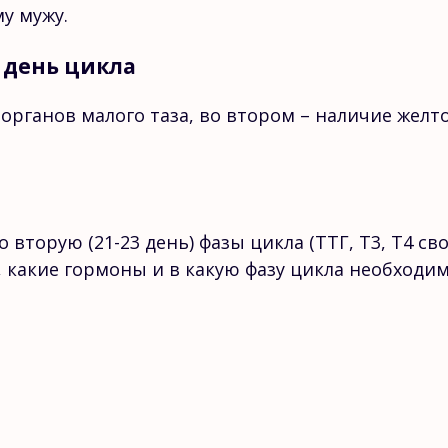
у мужу.
3 день цикла
органов малого таза, во втором – наличие желто
о вторую (21-23 день) фазы цикла (ТТГ, Т3, Т4 св
ь, какие гормоны и в какую фазу цикла необходи