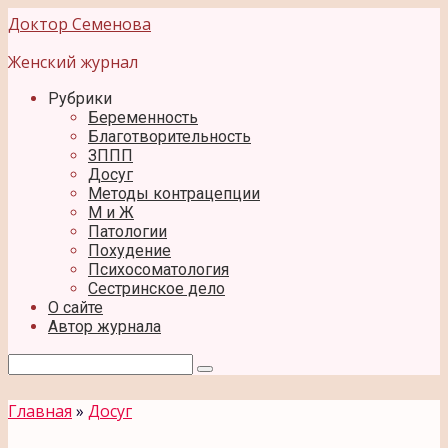
Перейти
Доктор Семенова
к
контенту
Женский журнал
Рубрики
Беременность
Благотворительность
ЗППП
Досуг
Методы контрацепции
М и Ж
Патологии
Похудение
Психосоматология
Сестринское дело
О сайте
Автор журнала
Поиск:
Главная
»
Досуг