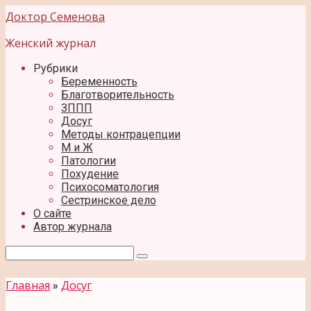
Перейти
Доктор Семенова
к
контенту
Женский журнал
Рубрики
Беременность
Благотворительность
ЗППП
Досуг
Методы контрацепции
М и Ж
Патологии
Похудение
Психосоматология
Сестринское дело
О сайте
Автор журнала
Поиск:
Главная
»
Досуг