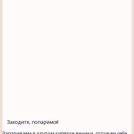
Заходите, попаримся!
Запариваем в крутом кипятке веники, готовим себе