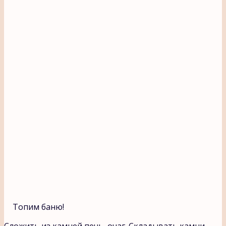
Топим баню!
Сложить из камней печь, очаг. Складывать камни