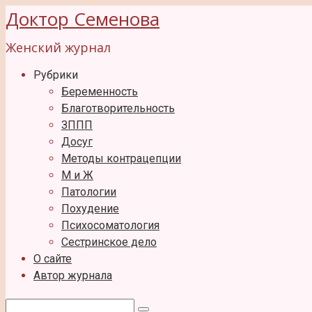
Перейти
Доктор Семенова
к
Женский журнал
контенту
Рубрики
Беременность
Благотворительность
ЗППП
Досуг
Методы контрацепции
М и Ж
Патологии
Похудение
Психосоматология
Сестринское дело
О сайте
Автор журнала
Поиск: