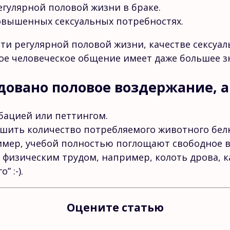
гулярной половой жизни в браке.
овышенных сексуальных потребностях.
и регулярной половой жизни, качестве сексуаль
тое человеческое общение имеет даже большее з
довано половое воздержание, 
бацией или петтингом.
ить количество потребляемого животного белка
имер, учебой полностью поглощают свободное в
изическим трудом, например, колоть дрова, как
 :-).
Оцените статью