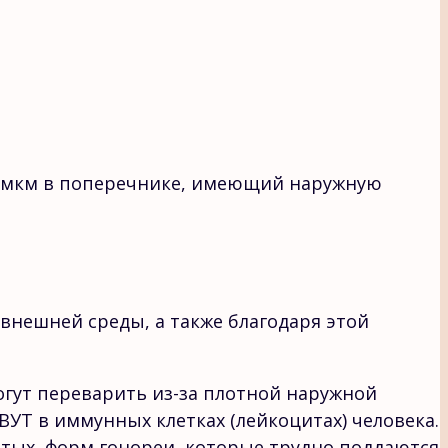
0,8 мкм в поперечнике, имеющий наружную
внешней среды, а также благодаря этой
огут переварить из-за плотной наружной
ВУТ в иммунных клетках (лейкоцитах) человека.
ертых форм гонореи, которые трудно поддаются