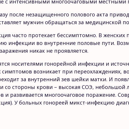
ние с интенсивными многоочаговыми местными 
разу после незащищенного полового акта приво
заставляет мужчин обращаться за медицинской 
ция часто протекает бессимптомно. В женских 
ю инфекции во внутренние половые пути. Возм
заражения никак не проявляется.
тся носителями гонорейной инфекции и источн
 симптомов возникает при переохлаждениях, в
еходит за внутренний зев шейки матки. И появ
 со стороны крови – высокая СОЭ, небольшой 
в и развивается многоочаговое поражение. Сов
ия). У больных гонореей микст-инфекцию диагн