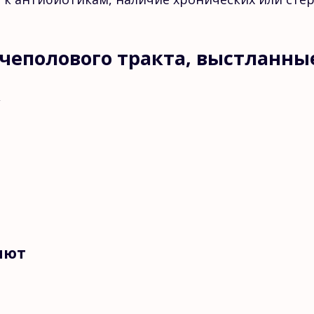
очеполового тракта, выстланн
,
яют