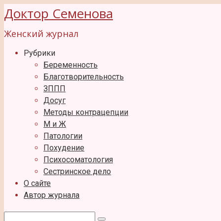
Перейти
Доктор Семенова
к
Женский журнал
контенту
Рубрики
Беременность
Благотворительность
ЗППП
Досуг
Методы контрацепции
М и Ж
Патологии
Похудение
Психосоматология
Сестринское дело
О сайте
Автор журнала
Поиск: