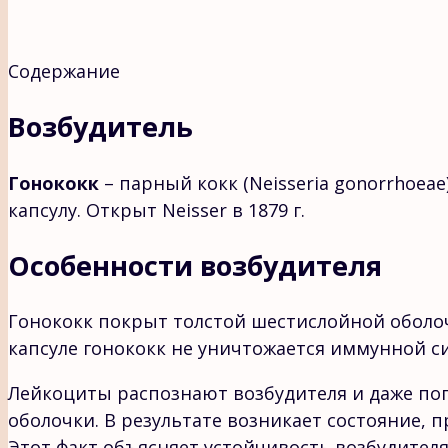
Содержание
Возбудитель
Гонококк
– парный кокк (Neisseria gonorrhoea
капсулу. Открыт Neisser в 1879 г.
Особенности возбудителя
Гонококк покрыт толстой шестислойной оболоч
капсуле гонококк не уничтожается иммунной с
Лейкоциты распознают возбудителя и даже пог
оболочки. В результате возникает состояние, 
Этот факт объясняет устойчивость возбудител