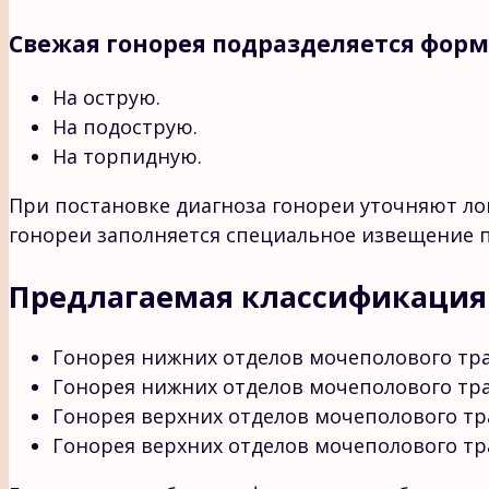
Свежая гонорея подразделяется фор
На острую.
На подострую.
На торпидную.
При постановке диагноза гонореи уточняют лок
гонореи заполняется специальное извещение 
Предлагаемая классификация
Гонорея нижних отделов мочеполового тра
Гонорея нижних отделов мочеполового тра
Гонорея верхних отделов мочеполового тр
Гонорея верхних отделов мочеполового тр