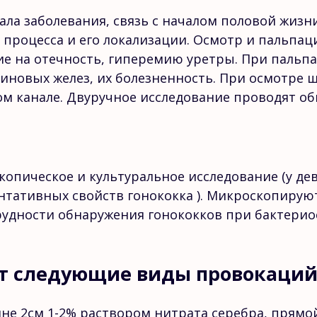
ала заболевания, связь с началом половой жи
 процесса и его локализации. Осмотр и пальпац
е на отечность, гиперемию уретры. При паль
линовых желез, их болезненность. При осмотре 
ом канале. Двуручное исследование проводят о
опическое и культуральное исследование (у дев
нтативных свойств гонококка ). Микроскопируют
рудности обнаружения гонококков при бактери
ют следующие виды провокаци
не 2см 1-2% раствором нитрата серебра, прямо