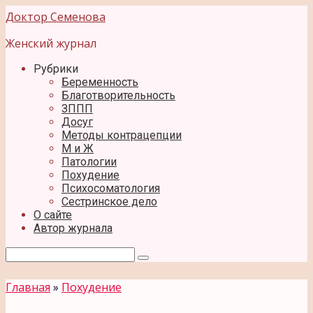
Перейти
Доктор Семенова
к
контенту
Женский журнал
Рубрики
Беременность
Благотворительность
ЗППП
Досуг
Методы контрацепции
М и Ж
Патологии
Похудение
Психосоматология
Сестринское дело
О сайте
Автор журнала
Поиск:
Главная
»
Похудение