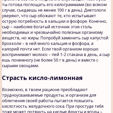
ты готова поглощать его килограммами (во всяком
случае, съедаешь не менее 100 г в день). Диетологи
уверяют, что сыр обожают те, кто испытывает
острую потребность в кальции и фосфоре. Конечно,
сыр – наиболее богатый источник этих столь
необходимых и чрезвычайно полезных организму
веществ, но жиры. Попробуй заменить сыр капустой
брокколи – в ней много кальция и фосфора, а
калорий почти нет. Если твой организм хорошо
воспринимает молоко – пей 1-2 стакана в день, а сыр
ешь понемногу (не более 50 г в день) и вместе с
сырыми овощами.
Страсть кисло-лимонная
Возможно, в твоем рационе преобладают
трудноусваиваемые продукты, и организм для
облегчения своей работы пытается повысить
кислотность желудочного сока. При простуде тебя
тоже может потянуть на кислые фрукты и ягоды –