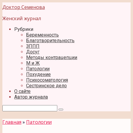
Перейти
Доктор Семенова
к
контенту
Женский журнал
Рубрики
Беременность
Благотворительность
ЗППП
Досуг
Методы контрацепции
М и Ж
Патологии
Похудение
Психосоматология
Сестринское дело
О сайте
Автор журнала
Поиск:
Главная
»
Патологии