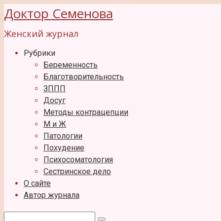
Перейти
Доктор Семенова
к
Женский журнал
контенту
Рубрики
Беременность
Благотворительность
ЗППП
Досуг
Методы контрацепции
М и Ж
Патологии
Похудение
Психосоматология
Сестринское дело
О сайте
Автор журнала
Поиск: