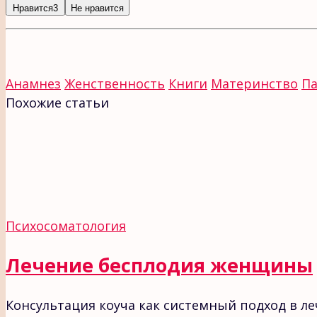
Нравится
3
Не нравится
Анамнез
Женственность
Книги
Материнство
Па
Похожие статьи
Психосоматология
Лечение бесплодия женщины
Консультация коуча как системный подход в л