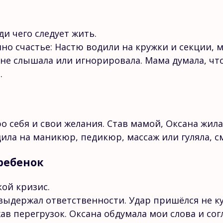
и чего следует жить.
о счастье: Настю водили на кружки и секции, ма
е слышала или игнорировала. Мама думала, что 
.
о себя и свои желания. Став мамой, Оксана жила
одила на маникюр, педикюр, массаж или гуляла, с
ребенок
кой кризис.
ыдержал ответственности. Удар пришёлся не куд
в перегрузок. Оксана обдумала мои слова и сог