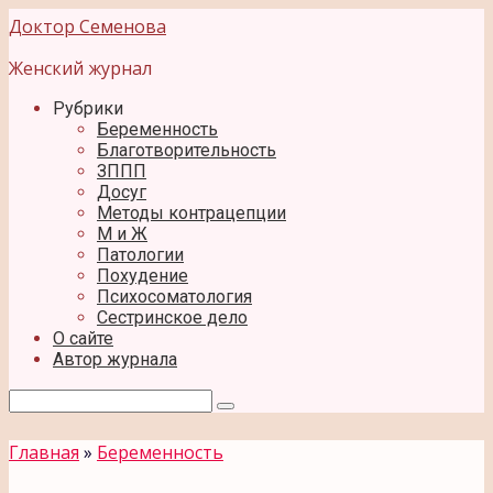
Перейти
Доктор Семенова
к
контенту
Женский журнал
Рубрики
Беременность
Благотворительность
ЗППП
Досуг
Методы контрацепции
М и Ж
Патологии
Похудение
Психосоматология
Сестринское дело
О сайте
Автор журнала
Поиск:
Главная
»
Беременность