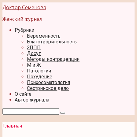
Перейти
Доктор Семенова
к
контенту
Женский журнал
Рубрики
Беременность
Благотворительность
ЗППП
Досуг
Методы контрацепции
М и Ж
Патологии
Похудение
Психосоматология
Сестринское дело
О сайте
Автор журнала
Поиск:
Главная