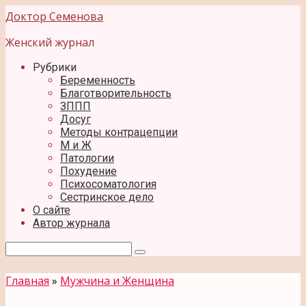
Перейти
Доктор Семенова
к
контенту
Женский журнал
Рубрики
Беременность
Благотворительность
ЗППП
Досуг
Методы контрацепции
М и Ж
Патологии
Похудение
Психосоматология
Сестринское дело
О сайте
Автор журнала
Поиск:
Главная
»
Мужчина и Женщина