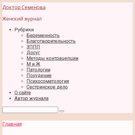
Перейти
Доктор Семенова
к
контенту
Женский журнал
Рубрики
Беременность
Благотворительность
ЗППП
Досуг
Методы контрацепции
М и Ж
Патологии
Похудение
Психосоматология
Сестринское дело
О сайте
Автор журнала
Поиск:
Главная