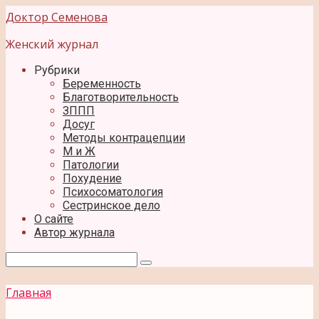
Перейти
Доктор Семенова
к
контенту
Женский журнал
Рубрики
Беременность
Благотворительность
ЗППП
Досуг
Методы контрацепции
М и Ж
Патологии
Похудение
Психосоматология
Сестринское дело
О сайте
Автор журнала
Поиск:
Главная